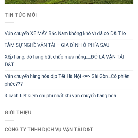
TIN TỨC MỚI
Vận chuyển XE MÁY Bắc Nam không khó vì đã có D& T lo
TÂM SỰ NGHỀ VẬN TẢI – GIA ĐÌNH Ở PHÍA SAU
Xếp hàng, dỡ hàng bất chấp mưa nắng…..ĐÓ LÀ VẬN TẢI
D&T
Vận chuyển hàng hóa dịp Tết Hà Nội <=> Sài Gòn…Có phiền
phức???
3 cách tiết kiệm chi phí nhất khi vận chuyển hàng hóa
GIỚI THIỆU
CÔNG TY TNHH DỊCH VỤ VẬN TẢI D&T