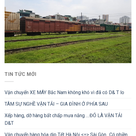
TIN TỨC MỚI
Vận chuyển XE MÁY Bắc Nam không khó vì đã có D& T lo
TÂM SỰ NGHỀ VẬN TẢI – GIA ĐÌNH Ở PHÍA SAU
Xếp hàng, dỡ hàng bất chấp mưa nắng…..ĐÓ LÀ VẬN TẢI
D&T
Vận chuyển hàng hóa dịp Tết Hà Nội <=> Sài Gòn…Có phiền