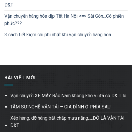
D&T
Vận chuyển hàng hóa dịp Tết Hà Nội <=> Sài Gòn…Có phiền
phức???
3 cách tiết kiệm chi phí nhất khi vận chuyển hàng hóa
BÀI VIẾT MỚI
Vận chuyển XE MÁY Bắc Nam không khó vì đã có D& T lo
TÂM SỰ NGHỀ VẬN TẢI – GIA ĐÌNH Ở PHÍA SAU
Xếp hàng, dỡ hàng bất chấp mưa nắng…..ĐÓ LÀ VẬN TẢI
D&T