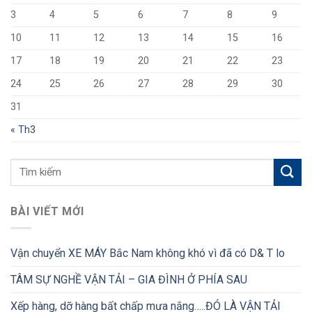
3
4
5
6
7
8
9
10
11
12
13
14
15
16
17
18
19
20
21
22
23
24
25
26
27
28
29
30
31
« Th3
BÀI VIẾT MỚI
Vận chuyển XE MÁY Bắc Nam không khó vì đã có D& T lo
TÂM SỰ NGHỀ VẬN TẢI – GIA ĐÌNH Ở PHÍA SAU
Xếp hàng, dỡ hàng bất chấp mưa nắng…..ĐÓ LÀ VẬN TẢI